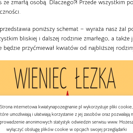
nas ze zmarłą osobą. Dlaczego?! Przede wszystkim po
czności.
przedstawia poniższy schemat – wyraża nasz żal po 
stkim bliskiej i dalszej rodzinie zmarłego, a także 
nie będzie przyćmiewał kwiatów od najbliższej rodzi
Strona internetowa kwiatynapozegnanie.pl wykorzystuje pliki cookie,
tóre umożliwiają i ułatwiają korzystanie z jej zasobów oraz pozwalają 
prowadzenie anonimowych statystyk odwiedzin serwisu www. Możes
wyłączyć obsługę plików cookie w opcjach swojej przeglądarki