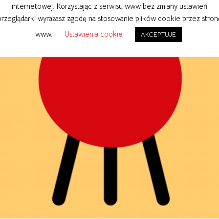
internetowej. Korzystając z serwisu www bez zmiany ustawień
przeglądarki wyrażasz zgodę na stosowanie plików cookie przez stron
www.
Ustawienia cookie
AKCEPTUJE