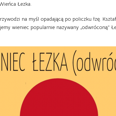
 Wieńca Łezka.
rzywodzi na myśl opadającą po policzku łzę. Kszt
emy wieniec popularnie nazywany „odwróconą” Łez