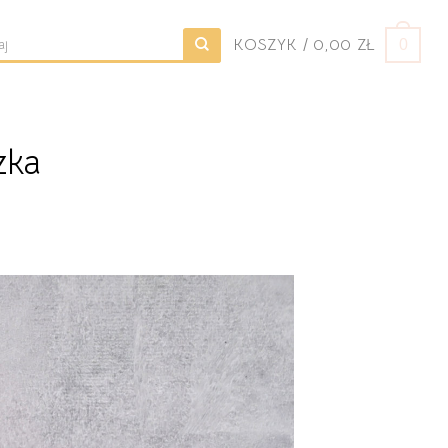
KOSZYK /
0,00
ZŁ
0
j:
zka