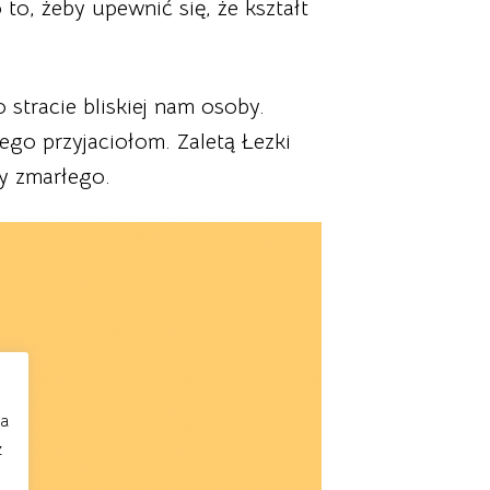
 to, żeby upewnić się, że kształt
stracie bliskiej nam osoby.
jego przyjaciołom. Zaletą Łezki
ny zmarłego.
na
z