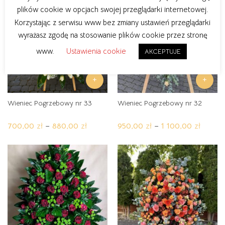
wariantów.
wariantów.
plików cookie w opcjach swojej przeglądarki internetowej.
Opcje
Opcje
Korzystając z serwisu www bez zmiany ustawień przeglądarki
można
można
wyrażasz zgodę na stosowanie plików cookie przez stronę
wybrać
wybrać
na
na
www.
Ustawienia cookie
AKCEPTUJE
stronie
stronie
produktu
produktu
+
+
Wieniec Pogrzebowy nr 33
Wieniec Pogrzebowy nr 32
Zakres
Zakres
700,00
zł
–
880,00
zł
950,00
zł
–
1 100,00
zł
cen:
cen:
Ten
Ten
od
od
produkt
produkt
700,00 zł
950,00
ma
ma
do
do
880,00 zł
1
wiele
wiele
100,00
wariantów.
wariantów.
Opcje
Opcje
można
można
wybrać
wybrać
na
na