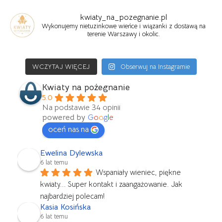
kwiaty_na_pozegnanie.pl
Wykonujemy nietuzinkowe wieńce i wiązanki z dostawą na
terenie Warszawy i okolic.
WCZYTAJ WIĘCEJ
Obserwuj na Instagramie
Kwiaty na pożegnanie
5.0
Na podstawie 34 opinii
powered by
G
o
o
g
l
e
oceń nas na
Ewelina Dylewska
6 lat temu
Wspaniały wieniec, piękne 
kwiaty... Super kontakt i zaangażowanie. Jak 
najbardziej polecam!
Kasia Kosińska
6 lat temu