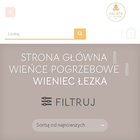
Skip
to
content
0
Szukaj:
STRONA GŁÓWNA
/
WIEŃCE POGRZEBOWE
/
WIENIEC ŁEZKA
FILTRUJ