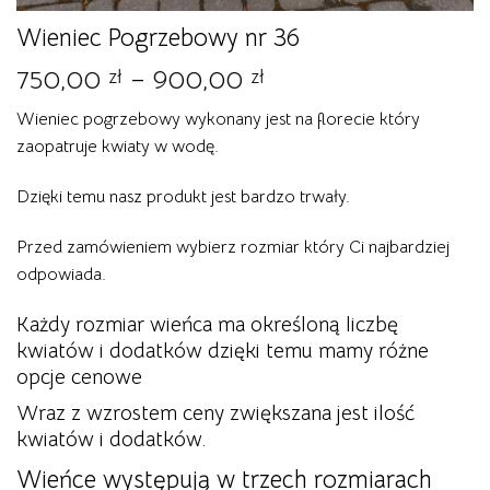
Wieniec Pogrzebowy nr 36
Zakres
750,00
–
900,00
zł
zł
cen:
Wieniec pogrzebowy wykonany jest na florecie który
od
zaopatruje kwiaty w wodę.
750,00 zł
do
Dzięki temu nasz produkt jest bardzo trwały.
900,00 zł
Przed zamówieniem wybierz rozmiar który Ci najbardziej
odpowiada.
Każdy rozmiar wieńca ma określoną liczbę
kwiatów i dodatków dzięki temu mamy różne
opcje cenowe
Wraz z wzrostem ceny zwiększana jest ilość
kwiatów i dodatków.
Wieńce występują w trzech rozmiarach