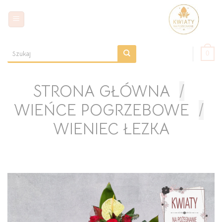
Skip
to
content
0
Szukaj:
STRONA GŁÓWNA
/
WIEŃCE POGRZEBOWE
/
WIENIEC ŁEZKA