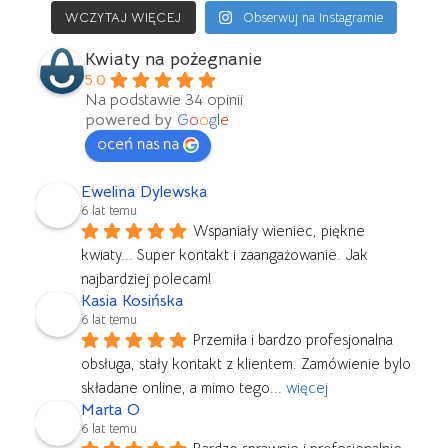
WCZYTAJ WIĘCEJ
Obserwuj na Instagramie
Kwiaty na pożegnanie
5.0
Na podstawie 34 opinii
powered by
G
o
o
g
l
e
oceń nas na
Ewelina Dylewska
6 lat temu
Wspaniały wieniec, piękne 
kwiaty... Super kontakt i zaangażowanie. Jak 
najbardziej polecam!
Kasia Kosińska
6 lat temu
Przemiła i bardzo profesjonalna 
obsługa, stały kontakt z klientem. Zamówienie bylo 
składane online, a mimo tego
... 
więcej
Marta O
6 lat temu