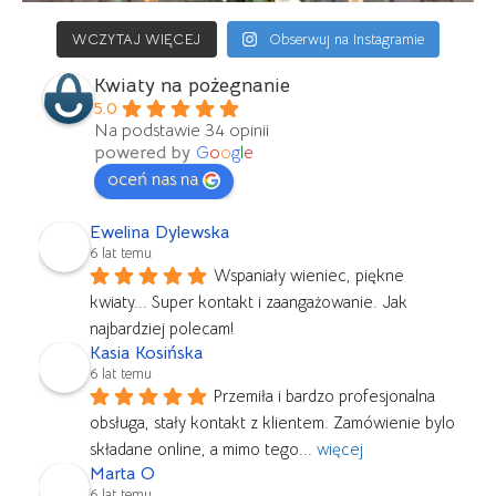
WCZYTAJ WIĘCEJ
Obserwuj na Instagramie
Kwiaty na pożegnanie
5.0
Na podstawie 34 opinii
powered by
G
o
o
g
l
e
oceń nas na
Ewelina Dylewska
6 lat temu
Wspaniały wieniec, piękne 
kwiaty... Super kontakt i zaangażowanie. Jak 
najbardziej polecam!
Kasia Kosińska
6 lat temu
Przemiła i bardzo profesjonalna 
obsługa, stały kontakt z klientem. Zamówienie bylo 
składane online, a mimo tego
... 
więcej
Marta O
6 lat temu