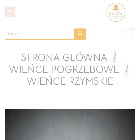
Skip
to
content
0
Szukaj:
STRONA GŁÓWNA
/
WIEŃCE POGRZEBOWE
/
WIEŃCE RZYMSKIE