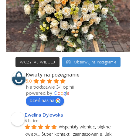
WCZYTAJ WIĘCEJ
Obserwuj na Instagramie
Kwiaty na pożegnanie
5.0
Na podstawie 34 opinii
powered by
G
o
o
g
l
e
oceń nas na
Ewelina Dylewska
6 lat temu
Wspaniały wieniec, piękne 
kwiaty... Super kontakt i zaangażowanie. Jak 