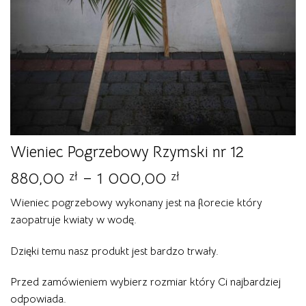
Wieniec Pogrzebowy Rzymski nr 12
Zakres
880,00
–
1 000,00
zł
zł
cen:
Wieniec pogrzebowy wykonany jest na florecie który
od
zaopatruje kwiaty w wodę.
880,00 zł
do
Dzięki temu nasz produkt jest bardzo trwały.
1
000,00 zł
Przed zamówieniem wybierz rozmiar który Ci najbardziej
odpowiada.