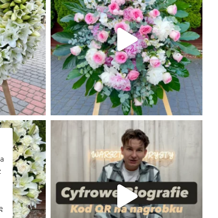
na
z
ę