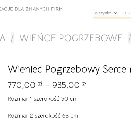
ZACJE DLA ZNANYCH FIRM
Szuka
A
/
WIEŃCE POGRZEBOWE
Wieniec Pogrzebowy Serce 
Zakres
770,00
zł
–
935,00
zł
cen:
Rozmiar 1 szerokość 50 cm
od
770,00 zł
Rozmiar 2 szerokość 63 cm
do
935,00 zł