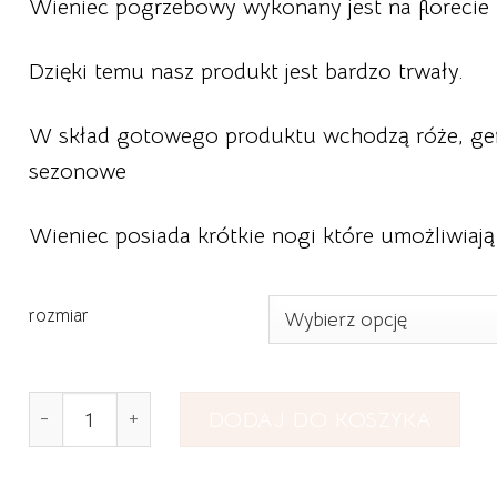
Wieniec pogrzebowy wykonany jest na florecie 
Dzięki temu nasz produkt jest bardzo trwały.
W skład gotowego produktu wchodzą róże, gerb
sezonowe
Wieniec posiada krótkie nogi które umożliwiają
rozmiar
ilość Wieniec Pogrzebowy Serce nr 20
DODAJ DO KOSZYKA