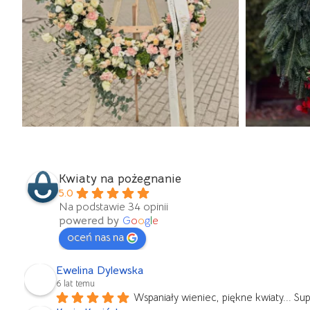
Kwiaty na pożegnanie
5.0
Na podstawie 34 opinii
powered by
G
o
o
g
l
e
oceń nas na
Ewelina Dylewska
6 lat temu
Wspaniały wieniec, piękne kwiaty... Su