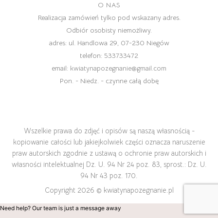
O NAS
Realizacja zamówień tylko pod wskazany adres.
Odbiór osobisty niemożliwy.
adres:
ul. Handlowa 29, 07-230 Niegów
telefon:
533733472
email:
kwiatynapozegnanie@gmail.com
Pon. - Niedz. - czynne całą dobę
Wszelkie prawa do zdjęć i opisów są naszą własnością -
kopiowanie całości lub jakiejkolwiek części oznacza naruszenie
praw autorskich zgodnie z ustawą o ochronie praw autorskich i
własności intelektualnej Dz. U. 94 Nr 24 poz. 83, sprost.: Dz. U.
94 Nr 43 poz. 170.
Copyright 2026 ©
kwiatynapozegnanie.pl
Need help? Our team is just a message away