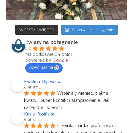
WCZYTAJ WIĘCEJ
Obserwuj na Instagramie
Kwiaty na pożegnanie
5.0
Na podstawie 34 opinii
powered by
G
o
o
g
l
e
oceń nas na
Ewelina Dylewska
6 lat temu
Wspaniały wieniec, piękne 
kwiaty... Super kontakt i zaangażowanie. Jak 
najbardziej polecam!
Kasia Kosińska
6 lat temu
Przemiła i bardzo profesjonalna 
obsługa, stały kontakt z klientem. Zamówienie bylo 