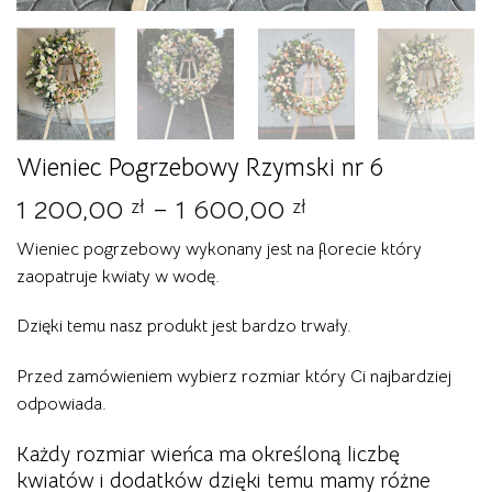
Wieniec Pogrzebowy Rzymski nr 6
Zakres
1 200,00
–
1 600,00
zł
zł
cen:
Wieniec pogrzebowy wykonany jest na florecie który
od
zaopatruje kwiaty w wodę.
1
200,00 zł
Dzięki temu nasz produkt jest bardzo trwały.
do
1
Przed zamówieniem wybierz rozmiar który Ci najbardziej
600,00 zł
odpowiada.
Każdy rozmiar wieńca ma określoną liczbę
kwiatów i dodatków dzięki temu mamy różne