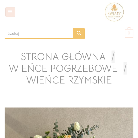
Skip
to
content
0
Szukaj:
STRONA GŁÓWNA
/
WIEŃCE POGRZEBOWE
/
WIEŃCE RZYMSKIE