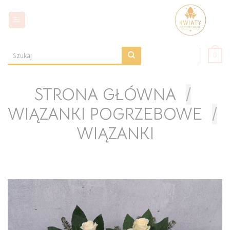
Skip
to
content
0
Szukaj:
STRONA GŁÓWNA
/
WIĄZANKI POGRZEBOWE
/
WIĄZANKI