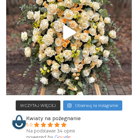
WCZYTAJ WIĘCEJ
Obserwuj na Instagramie
Kwiaty na pożegnanie
5.0
Na podstawie 34 opinii
powered by
G
o
o
g
l
e