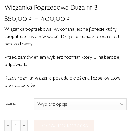
Wiązanka Pogrzebowa Duża nr 3
Zakres
350,00
–
400,00
zł
zł
cen:
Wiązanka pogrzebowa wykonana jest na florecie który
od
zaopatruje kwiaty w wodę. Dzięki temu nasz produkt jest
350,00 zł
bardzo trwały.
do
400,00 zł
Przed zamówieniem wybierz rozmiar który Ci najbardziej
odpowiada.
Każdy rozmiar wiązanki posiada określoną liczbę kwiatów
oraz dodatków.
rozmiar
ilość Wiązanka Pogrzebowa Duża nr 3
DODAJ DO KOSZYKA