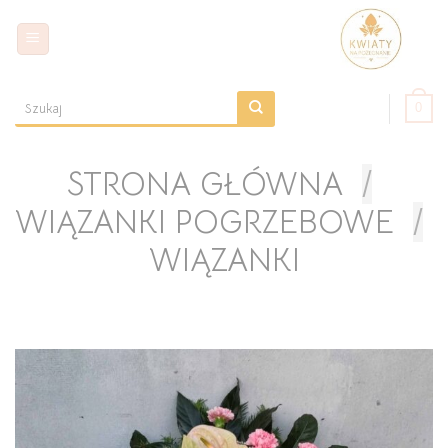
Skip
to
content
0
Szukaj:
STRONA GŁÓWNA
/
WIĄZANKI POGRZEBOWE
/
WIĄZANKI