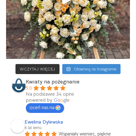
WCZYTAJ WIĘCEJ
Obserwuj na Instagramie
Kwiaty na pożegnanie
5.0
Na podstawie 34 opinii
powered by
G
o
o
g
l
e
oceń nas na
Ewelina Dylewska
6 lat temu
Wspaniały wieniec, piękne 