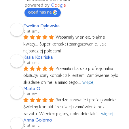
powered by
G
o
o
g
l
e
oceń nas na
Ewelina Dylewska
6 lat temu
Wspaniały wieniec, piękne 
kwiaty... Super kontakt i zaangażowanie. Jak 
najbardziej polecam!
Kasia Kosińska
6 lat temu
Przemiła i bardzo profesjonalna 
obsługa, stały kontakt z klientem. Zamówienie bylo 
składane online, a mimo tego
... 
więcej
Marta O
6 lat temu
Bardzo sprawnie i profesjonalnie, 
Świetny kontakt i realizacja zamówienia bez 
zarzutu. Wieniec piękny, dokładnie taki
... 
więcej
Anna Golemo
6 lat temu