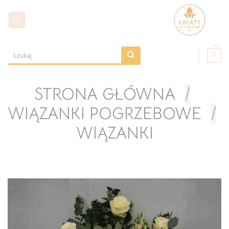
Skip
to
content
0
Szukaj:
STRONA GŁÓWNA
/
WIĄZANKI POGRZEBOWE
/
WIĄZANKI