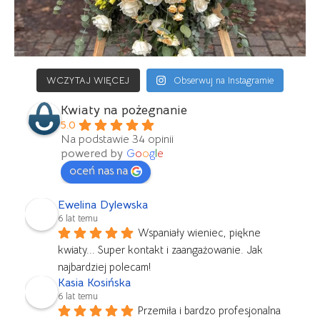
WCZYTAJ WIĘCEJ
Obserwuj na Instagramie
Kwiaty na pożegnanie
5.0
Na podstawie 34 opinii
powered by
G
o
o
g
l
e
oceń nas na
Ewelina Dylewska
6 lat temu
Wspaniały wieniec, piękne 
kwiaty... Super kontakt i zaangażowanie. Jak 
najbardziej polecam!
Kasia Kosińska
6 lat temu
Przemiła i bardzo profesjonalna 