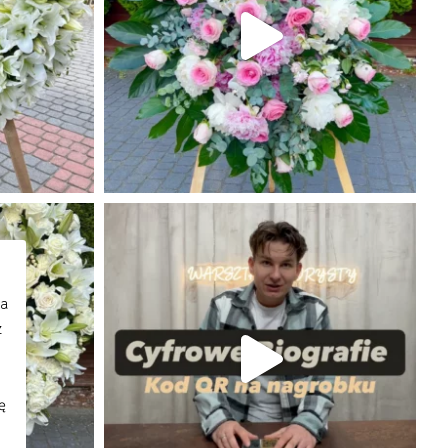
na
z
ę