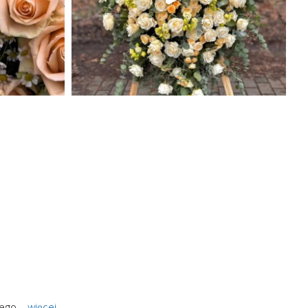
tego
... 
więcej