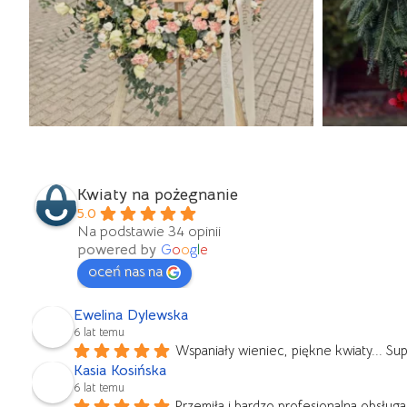
Kwiaty na pożegnanie
5.0
Na podstawie 34 opinii
powered by
G
o
o
g
l
e
oceń nas na
Ewelina Dylewska
6 lat temu
Wspaniały wieniec, piękne kwiaty... Su
Kasia Kosińska
6 lat temu
Przemiła i bardzo profesjonalna obsług