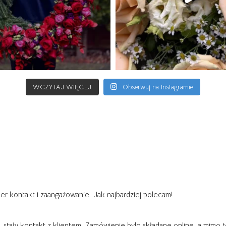
WCZYTAJ WIĘCEJ
Obserwuj na Instagramie
per kontakt i zaangażowanie. Jak najbardziej polecam!
a, stały kontakt z klientem. Zamówienie bylo składane online, a mimo 