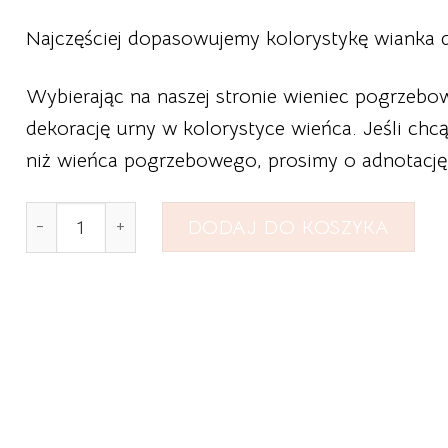
Najczęściej dopasowujemy kolorystykę wianka 
Wybierając na naszej stronie wieniec pogrzeb
dekorację urny w kolorystyce wieńca. Jeśli chc
niż wieńca pogrzebowego, prosimy o adnotacj
ilość Stroik pod urnę nr 6
DODAJ DO KOSZYKA