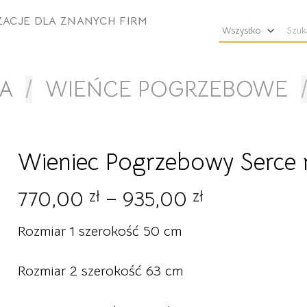
ZACJE DLA ZNANYCH FIRM
Szuka
A
/
WIEŃCE POGRZEBOWE
Wieniec Pogrzebowy Serce 
Zakres
770,00
zł
–
935,00
zł
cen:
Rozmiar 1 szerokość 50 cm
od
770,00 zł
Rozmiar 2 szerokość 63 cm
do
935,00 zł