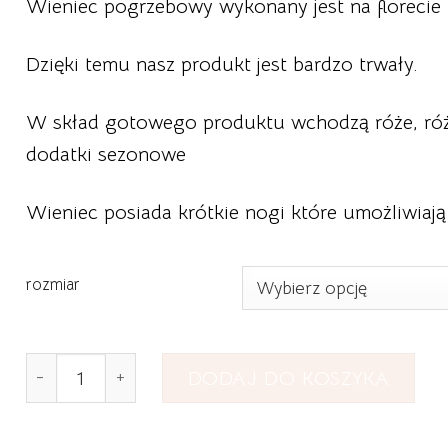
Wieniec pogrzebowy wykonany jest na florecie 
Dzięki temu nasz produkt jest bardzo trwały.
W skład gotowego produktu wchodzą róże, róży
dodatki sezonowe
Wieniec posiada krótkie nogi które umożliwiają
rozmiar
ilość Wieniec Pogrzebowy Serce nr 19
DODAJ DO KOSZYKA