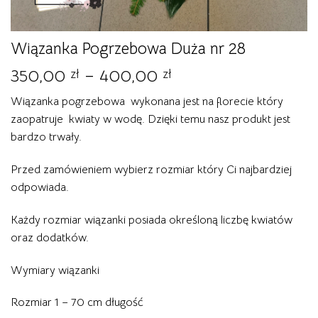
Wiązanka Pogrzebowa Duża nr 28
Zakres
350,00
–
400,00
zł
zł
cen:
Wiązanka pogrzebowa wykonana jest na florecie który
od
zaopatruje kwiaty w wodę. Dzięki temu nasz produkt jest
350,00 zł
bardzo trwały.
do
400,00 zł
Przed zamówieniem wybierz rozmiar który Ci najbardziej
odpowiada.
Każdy rozmiar wiązanki posiada określoną liczbę kwiatów
oraz dodatków.
Wymiary wiązanki
Rozmiar 1 – 70 cm długość