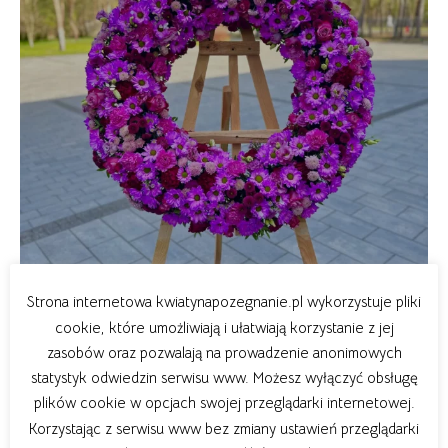
Strona internetowa kwiatynapozegnanie.pl wykorzystuje pliki
cookie, które umożliwiają i ułatwiają korzystanie z jej
zasobów oraz pozwalają na prowadzenie anonimowych
statystyk odwiedzin serwisu www. Możesz wyłączyć obsługę
plików cookie w opcjach swojej przeglądarki internetowej.
Korzystając z serwisu www bez zmiany ustawień przeglądarki