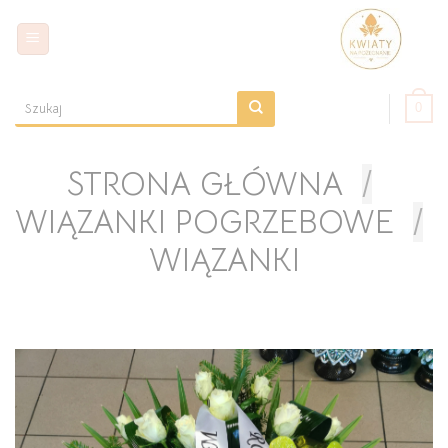
Skip
to
content
0
Szukaj:
STRONA GŁÓWNA
/
WIĄZANKI POGRZEBOWE
/
WIĄZANKI