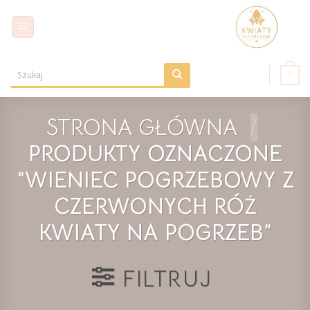
Skip
to
content
0
Szukaj:
STRONA GŁÓWNA
/
PRODUKTY OZNACZONE
“WIENIEC POGRZEBOWY Z
CZERWONYCH RÓŻ
KWIATY NA POGRZEB”
FILTRUJ