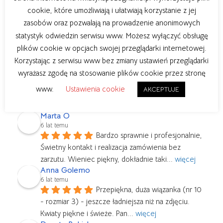
Ewelina Dylewska
cookie, które umożliwiają i ułatwiają korzystanie z jej
6 lat temu
zasobów oraz pozwalają na prowadzenie anonimowych
Wspaniały wieniec, piękne 
statystyk odwiedzin serwisu www. Możesz wyłączyć obsługę
kwiaty... Super kontakt i zaangażowanie. Jak 
plików cookie w opcjach swojej przeglądarki internetowej.
najbardziej polecam!
Korzystając z serwisu www bez zmiany ustawień przeglądarki
Kasia Kosińska
6 lat temu
wyrażasz zgodę na stosowanie plików cookie przez stronę
Przemiła i bardzo profesjonalna 
www.
Ustawienia cookie
AKCEPTUJE
obsługa, stały kontakt z klientem. Zamówienie bylo 
składane online, a mimo tego
... 
więcej
Marta O
6 lat temu
Bardzo sprawnie i profesjonalnie, 
Świetny kontakt i realizacja zamówienia bez 
zarzutu. Wieniec piękny, dokładnie taki
... 
więcej
Anna Golemo
6 lat temu
Przepiękna, duża wiązanka (nr 10 
- rozmiar 3) - jeszcze ładniejsza niż na zdjęciu. 
Kwiaty piękne i świeże. Pan
... 
więcej