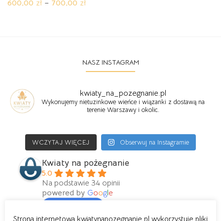
Zakres
600,00
zł
–
700,00
zł
cen:
Ten
od
produkt
600,00 zł
ma
do
700,00 zł
wiele
wariantów.
NASZ INSTAGRAM
Opcje
można
wybrać
kwiaty_na_pozegnanie.pl
na
Wykonujemy nietuzinkowe wieńce i wiązanki z dostawą na
stronie
terenie Warszawy i okolic.
produktu
WCZYTAJ WIĘCEJ
Obserwuj na Instagramie
Kwiaty na pożegnanie
5.0
Na podstawie 34 opinii
powered by
G
o
o
g
l
e
oceń nas na
Strona internetowa kwiatynapozegnanie.pl wykorzystuje pliki