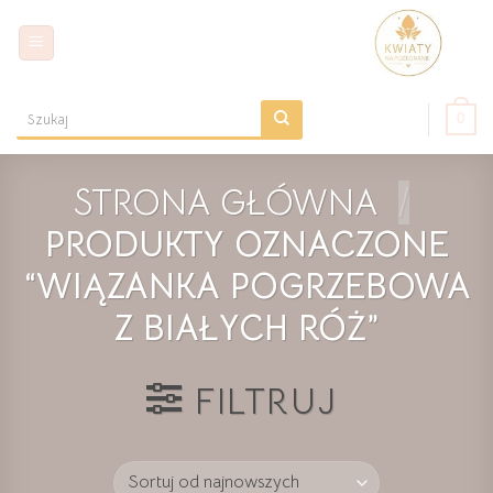
Skip
to
content
0
Szukaj:
STRONA GŁÓWNA
/
PRODUKTY OZNACZONE
“WIĄZANKA POGRZEBOWA
Z BIAŁYCH RÓŻ”
FILTRUJ