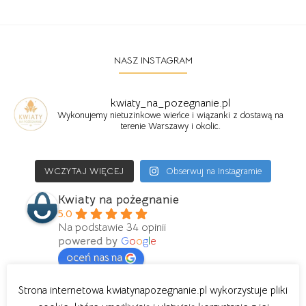
produkt
300,00 zł
ma
do
400,00 zł
wiele
wariantów.
NASZ INSTAGRAM
Opcje
można
wybrać
kwiaty_na_pozegnanie.pl
na
Wykonujemy nietuzinkowe wieńce i wiązanki z dostawą na
stronie
terenie Warszawy i okolic.
produktu
WCZYTAJ WIĘCEJ
Obserwuj na Instagramie
Kwiaty na pożegnanie
5.0
Na podstawie 34 opinii
powered by
G
o
o
g
l
e
oceń nas na
Strona internetowa kwiatynapozegnanie.pl wykorzystuje pliki
Ewelina Dylewska
6 lat temu