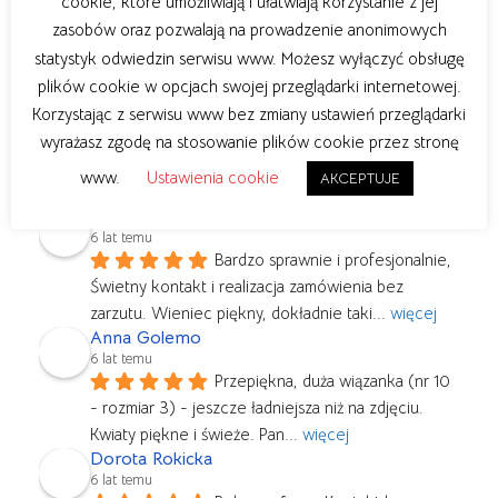
cookie, które umożliwiają i ułatwiają korzystanie z jej
Wspaniały wieniec, piękne 
zasobów oraz pozwalają na prowadzenie anonimowych
kwiaty... Super kontakt i zaangażowanie. Jak 
statystyk odwiedzin serwisu www. Możesz wyłączyć obsługę
najbardziej polecam!
plików cookie w opcjach swojej przeglądarki internetowej.
Kasia Kosińska
Korzystając z serwisu www bez zmiany ustawień przeglądarki
6 lat temu
Przemiła i bardzo profesjonalna 
wyrażasz zgodę na stosowanie plików cookie przez stronę
obsługa, stały kontakt z klientem. Zamówienie bylo 
www.
Ustawienia cookie
AKCEPTUJE
składane online, a mimo tego
... 
więcej
Marta O
6 lat temu
Bardzo sprawnie i profesjonalnie, 
Świetny kontakt i realizacja zamówienia bez 
zarzutu. Wieniec piękny, dokładnie taki
... 
więcej
Anna Golemo
6 lat temu
Przepiękna, duża wiązanka (nr 10 
- rozmiar 3) - jeszcze ładniejsza niż na zdjęciu. 
Kwiaty piękne i świeże. Pan
... 
więcej
Dorota Rokicka
6 lat temu