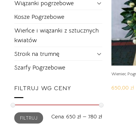
Wiązanki pogrzebowe
Kosze Pogrzebowe
Wieńce i wiązanki z sztucznych
kwiatów
Stroik na trumnę
Szarfy Pogrzebowe
Wieniec Pog
FILTRUJ WG CENY
650,00
zł
Ten
produkt
ma
Cena
Cena
Cena:
650 zł
—
780 zł
FILTRUJ
min
max
wiele
wariantów