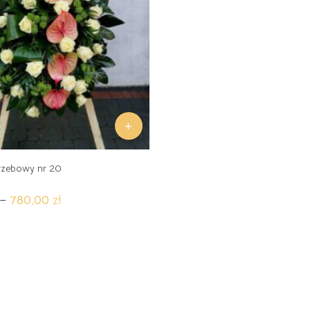
+
rzebowy nr 20
Zakres
–
780,00
zł
cen:
od
650,00 zł
do
780,00 zł
.