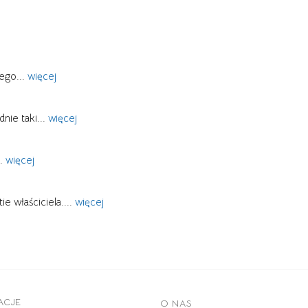
tego
... 
więcej
dnie taki
... 
więcej
. 
więcej
e właściciela.
... 
więcej
ACJE
O NAS