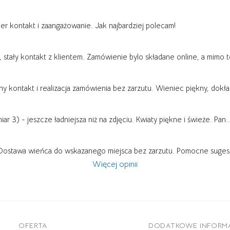
per kontakt i zaangażowanie. Jak najbardziej polecam!
a, stały kontakt z klientem. Zamówienie bylo składane online, a mimo 
ny kontakt i realizacja zamówienia bez zarzutu. Wieniec piękny, dokła
ar 3) - jeszcze ładniejsza niż na zdjęciu. Kwiaty piękne i świeże. Pan
..
Dostawa wieńca do wskazanego miejsca bez zarzutu. Pomocne sugesti
Więcej opinii
OFERTA
DODATKOWE INFORM