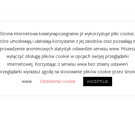
NASZ INSTAGRAM
Strona internetowa kwiatynapozegnanie.pl wykorzystuje pliki cookie,
tóre umożliwiają i ułatwiają korzystanie z jej zasobów oraz pozwalają 
prowadzenie anonimowych statystyk odwiedzin serwisu www. Możes
kwiaty_na_pozegnanie.pl
wyłączyć obsługę plików cookie w opcjach swojej przeglądarki
 na terenie Warszawy i okolic.
internetowej. Korzystając z serwisu www bez zmiany ustawień
przeglądarki wyrażasz zgodę na stosowanie plików cookie przez stron
www.
Ustawienia cookie
AKCEPTUJE
WCZYTAJ WIĘCEJ
Obserwuj na Instagramie