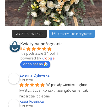
WCZYTAJ WIĘCEJ
Obserwuj na Instagramie
Kwiaty na pożegnanie
5.0
Na podstawie 34 opinii
powered by
G
o
o
g
l
e
oceń nas na
Ewelina Dylewska
6 lat temu
Wspaniały wieniec, piękne 
kwiaty... Super kontakt i zaangażowanie. Jak 
najbardziej polecam!
Kasia Kosińska
6 lat temu