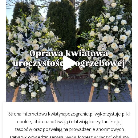
Strona internetowa kwiatynapozegnanie.pl wykorzystuje pliki
cookie, które umożliwiają i ułatwiają korzystanie z jej
zasobów oraz pozwalają na prowadzenie anonimowych
statystyk odwiedzin serwisu www. Możesz wyłączyć obsługę